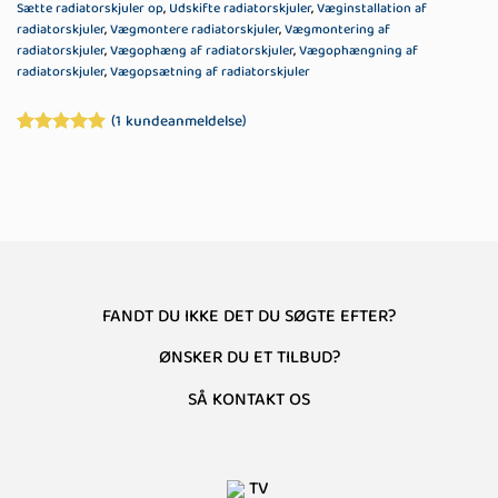
Sætte radiatorskjuler op
,
Udskifte radiatorskjuler
,
Væginstallation af
radiatorskjuler
,
Vægmontere radiatorskjuler
,
Vægmontering af
radiatorskjuler
,
Vægophæng af radiatorskjuler
,
Vægophængning af
radiatorskjuler
,
Vægopsætning af radiatorskjuler
(
1
kundeanmeldelse)
Bedømt
1
som
5
ud
af 5 baseret
på
kundebedømmelse
FANDT DU IKKE DET DU SØGTE EFTER?
ØNSKER DU ET TILBUD?
SÅ KONTAKT OS