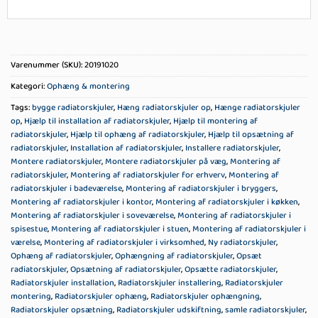
Varenummer (SKU):
20191020
Kategori:
Ophæng & montering
Tags:
bygge radiatorskjuler
,
Hæng radiatorskjuler op
,
Hænge radiatorskjuler
op
,
Hjælp til installation af radiatorskjuler
,
Hjælp til montering af
radiatorskjuler
,
Hjælp til ophæng af radiatorskjuler
,
Hjælp til opsætning af
radiatorskjuler
,
Installation af radiatorskjuler
,
Installere radiatorskjuler
,
Montere radiatorskjuler
,
Montere radiatorskjuler på væg
,
Montering af
radiatorskjuler
,
Montering af radiatorskjuler for erhverv
,
Montering af
radiatorskjuler i badeværelse
,
Montering af radiatorskjuler i bryggers
,
Montering af radiatorskjuler i kontor
,
Montering af radiatorskjuler i køkken
,
Montering af radiatorskjuler i soveværelse
,
Montering af radiatorskjuler i
spisestue
,
Montering af radiatorskjuler i stuen
,
Montering af radiatorskjuler i
værelse
,
Montering af radiatorskjuler i virksomhed
,
Ny radiatorskjuler
,
Ophæng af radiatorskjuler
,
Ophængning af radiatorskjuler
,
Opsæt
radiatorskjuler
,
Opsætning af radiatorskjuler
,
Opsætte radiatorskjuler
,
Radiatorskjuler installation
,
Radiatorskjuler installering
,
Radiatorskjuler
montering
,
Radiatorskjuler ophæng
,
Radiatorskjuler ophængning
,
Radiatorskjuler opsætning
,
Radiatorskjuler udskiftning
,
samle radiatorskjuler
,