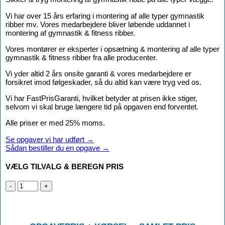
Vi har over 15 års erfaring i montering af alle typer gymnastik
ribber mv. Vores medarbejdere bliver løbende uddannet i
montering af gymnastik & fitness ribber.
Vores montører er eksperter i opsætning & montering af alle typer
gymnastik & fitness ribber fra alle producenter.
Vi yder altid 2 års onsite garanti & vores medarbejdere er
forsikret imod følgeskader, så du altid kan være tryg ved os.
Vi har FastPrisGaranti, hvilket betyder at prisen ikke stiger,
selvom vi skal bruge længere tid på opgaven end forventet.
Alle priser er med 25% moms.
Se opgaver vi har udført →
Sådan bestiller du en opgave →
VÆLG TILVALG & BEREGN PRIS
Montering
af
gymnastik
ribbe
antal