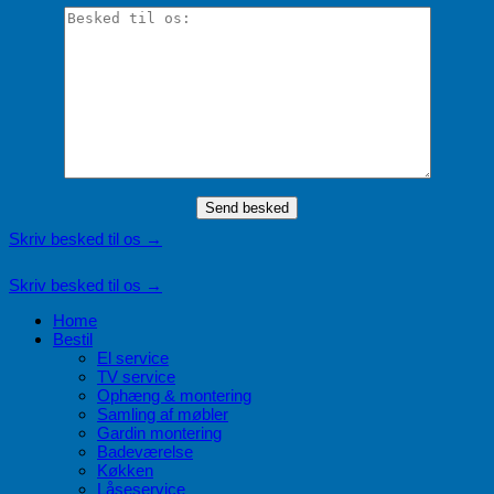
Skriv besked til os →
Skriv besked til os →
Home
Bestil
El service
TV service
Ophæng & montering
Samling af møbler
Gardin montering
Badeværelse
Køkken
Låseservice