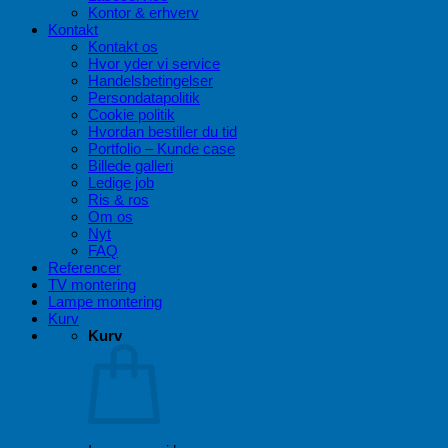
Kontor & erhverv
Kontakt
Kontakt os
Hvor yder vi service
Handelsbetingelser
Persondatapolitik
Cookie politik
Hvordan bestiller du tid
Portfolio – Kunde case
Billede galleri
Ledige job
Ris & ros
Om os
Nyt
FAQ
Referencer
TV montering
Lampe montering
Kurv
Kurv