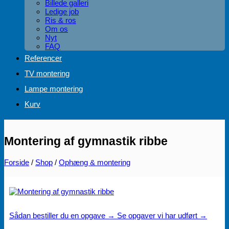
Billede galleri
Ledige job
Ris & ros
Om os
Nyt
FAQ
Referencer
TV montering
Lampe montering
Kurv
Montering af gymnastik ribbe
Forside
/
Shop
/
Ophæng & montering
Sådan bestiller du en opgave →
Se opgaver vi har udført →