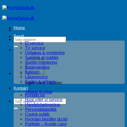
Fortsæt
til
indhold
Home
Bestil
Søg
El service
efter:
TV service
Ophæng & montering
Samling af møbler
Gardin montering
Badeværelse
Køkken
Låseservice
Kontor & erhverv
Ingen varer i kurven.
Kontakt
Tilbage til shop
Kontakt os
Hvor yder vi service
Søg
Handelsbetingelser
efter:
Persondatapolitik
Cookie politik
Hvordan bestiller du tid
Portfolio – Kunde case