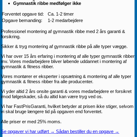
Gymnastik ribbe medfølger ikke
Forventet opgave tid:
Ca. 1-2 timer
Opgave bemanding:
1-2 medarbejdere
Professionel montering af gymnastik ribbe med 2 års garanti &
forsikring.
Sikker & tryg montering af gymnastik ribbe på alle typer vægge.
Vi har over 15 års erfaring i montering af alle typer gymnastik ribber
mv. Vores medarbejdere bliver løbende uddannet i montering af
gymnastik & fitness ribber.
Vores montører er eksperter i opsætning & montering af alle typer
gymnastik & fitness ribber fra alle producenter.
Vi yder altid 2 års onsite garanti & vores medarbejdere er forsikret
imod følgeskader, så du altid kan være tryg ved os.
Vi har FastPrisGaranti, hvilket betyder at prisen ikke stiger, selvom
vi skal bruge længere tid på opgaven end forventet.
Alle priser er med 25% moms.
Se opgaver vi har udført →
Sådan bestiller du en opgave →