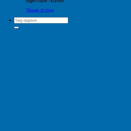
Ingen varer i kurven.
Tilbage til shop
Søg
efter: