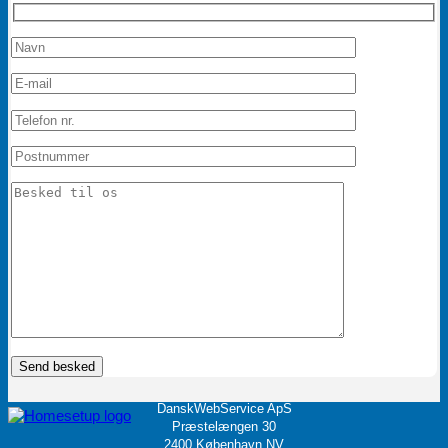
DanskWebService ApS
Præstelængen 30
2400 København NV