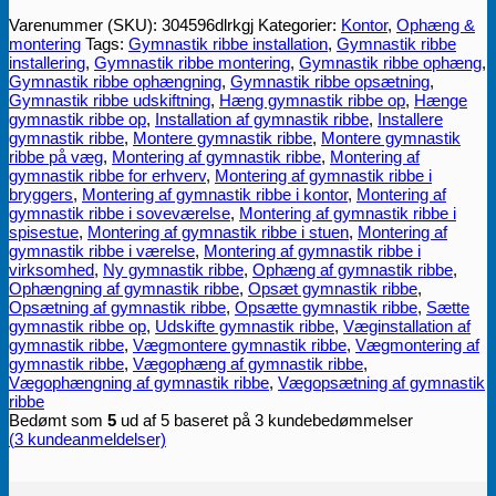
Varenummer (SKU):
304596dlrkgj
Kategorier:
Kontor
,
Ophæng &
montering
Tags:
Gymnastik ribbe installation
,
Gymnastik ribbe
installering
,
Gymnastik ribbe montering
,
Gymnastik ribbe ophæng
,
Gymnastik ribbe ophængning
,
Gymnastik ribbe opsætning
,
Gymnastik ribbe udskiftning
,
Hæng gymnastik ribbe op
,
Hænge
gymnastik ribbe op
,
Installation af gymnastik ribbe
,
Installere
gymnastik ribbe
,
Montere gymnastik ribbe
,
Montere gymnastik
ribbe på væg
,
Montering af gymnastik ribbe
,
Montering af
gymnastik ribbe for erhverv
,
Montering af gymnastik ribbe i
bryggers
,
Montering af gymnastik ribbe i kontor
,
Montering af
gymnastik ribbe i soveværelse
,
Montering af gymnastik ribbe i
spisestue
,
Montering af gymnastik ribbe i stuen
,
Montering af
gymnastik ribbe i værelse
,
Montering af gymnastik ribbe i
virksomhed
,
Ny gymnastik ribbe
,
Ophæng af gymnastik ribbe
,
Ophængning af gymnastik ribbe
,
Opsæt gymnastik ribbe
,
Opsætning af gymnastik ribbe
,
Opsætte gymnastik ribbe
,
Sætte
gymnastik ribbe op
,
Udskifte gymnastik ribbe
,
Væginstallation af
gymnastik ribbe
,
Vægmontere gymnastik ribbe
,
Vægmontering af
gymnastik ribbe
,
Vægophæng af gymnastik ribbe
,
Vægophængning af gymnastik ribbe
,
Vægopsætning af gymnastik
ribbe
Bedømt som
5
ud af 5 baseret på
3
kundebedømmelser
(
3
kundeanmeldelser)