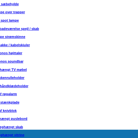
f sæbehylde
pe over trapper
 spot lampe
badeværelse spejl / skab
mpe strømskinne
akke / kabelskjuler
onos højttaler
onos soundbar
ghængt TV møbel
kkenrulleholder
rhåndklædeholder
f røgalarm
 stænkplade
f knivblok
hængt puslebord
væghængt skab
ghængt vitrine