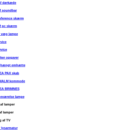
af dørkæde
f soundbar
nference skærm
f pc skærm
f væg lampe
rvice
rvice
iker opgaver
ghængt emhætte
KEA PAX skab
A MALM kommode
KEA BRIMNES
deværelse lampe
af lamper
f lamper
 af TV
 lysarmatur