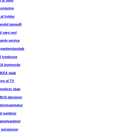
 af spejl
ontering
af hylder
pendel lampeR
f væg reol
amle service
 garderobeskab
f lysekrone
KEA kommode
 IKEA skab
g af TV
medicin skab
ABUS dørspion
ådrumsarmatur
f gardiner
lamelgardiner
 persienner