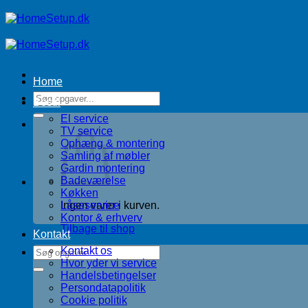
Fortsæt
til
indhold
Home
Søg
Bestil
efter:
El service
TV service
Ophæng & montering
Samling af møbler
Gardin montering
Badeværelse
Køkken
Låseservice
Ingen varer i kurven.
Kontor & erhverv
Tilbage til shop
Kontakt
Kontakt os
Søg
Hvor yder vi service
efter:
Handelsbetingelser
Persondatapolitik
Cookie politik