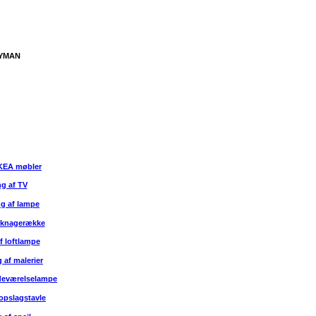
ALLE OPGAVER
YMAN
IKEA møbler
g af TV
 af lampe
 knagerække
f loftlampe
af malerier
deværelselampe
opslagstavle