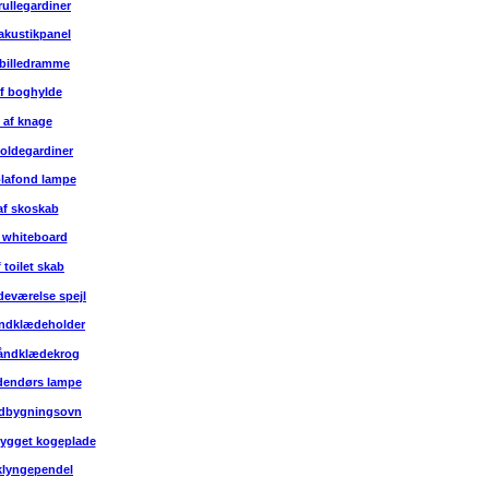
rullegardiner
akustikpanel
 billedramme
f boghylde
 af knage
foldegardiner
plafond lampe
af skoskab
 whiteboard
 toilet skab
deværelse spejl
åndklædeholder
håndklædekrog
dendørs lampe
ndbygningsovn
bygget kogeplade
klyngependel