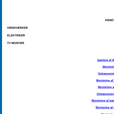
FAST PRIS PÅ 
HAND
HÅNDVÆRKER
ELEKTRIKER
TV MONTØR
Samling af 
Monterin
Ophængning
Montering af
Montering a
Ophængning 
Montering af ba
Montering af 