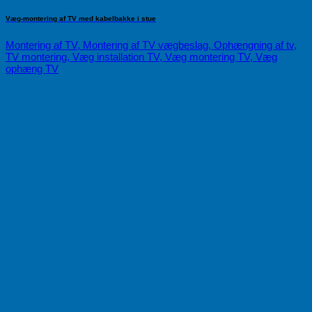
Væg-montering af TV med kabelbakke i stue
Montering af TV, Montering af TV vægbeslag, Ophængning af tv,
TV montering, Væg installation TV, Væg montering TV, Væg
ophæng TV