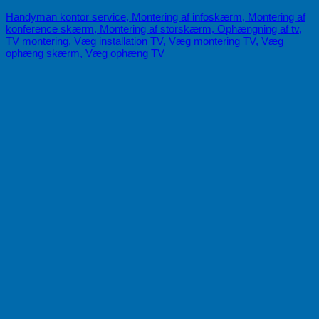
Handyman kontor service, Montering af infoskærm, Montering af
konference skærm, Montering af storskærm, Ophængning af tv,
TV montering, Væg installation TV, Væg montering TV, Væg
ophæng skærm, Væg ophæng TV