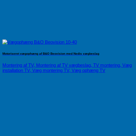
Motoriseret vægophæng af B&O Beovision med Nedis vægbeslag
Montering af TV, Montering af TV vægbeslag, TV montering, Væg
installation TV, Væg montering TV, Væg ophæng TV