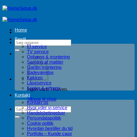
Fortsæt
til
indhold
Home
Bestil
Søg
El service
efter:
TV service
Ophæng & montering
Samling af møbler
Gardin montering
Badeværelse
Køkken
Låseservice
Kontor & erhverv
Ingen varer i kurven.
Kontakt
Tilbage til shop
Kontakt os
Hvor yder vi service
Søg
Handelsbetingelser
efter:
Persondatapolitik
Cookie politik
Hvordan bestiller du tid
Portfolio – Kunde case