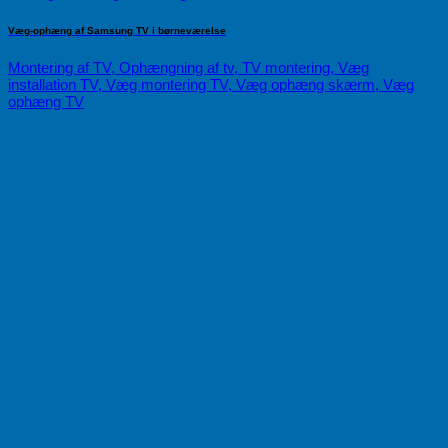
Væg-ophæng af Samsung TV i børneværelse
Montering af TV, Ophængning af tv, TV montering, Væg
installation TV, Væg montering TV, Væg ophæng skærm, Væg
ophæng TV