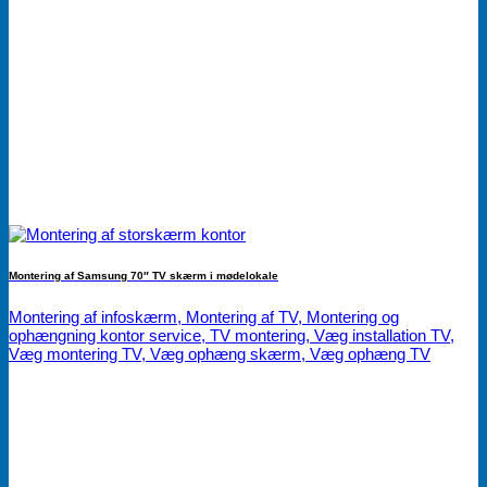
Montering af Samsung 70″ TV skærm i mødelokale
Montering af infoskærm, Montering af TV, Montering og
ophængning kontor service, TV montering, Væg installation TV,
Væg montering TV, Væg ophæng skærm, Væg ophæng TV