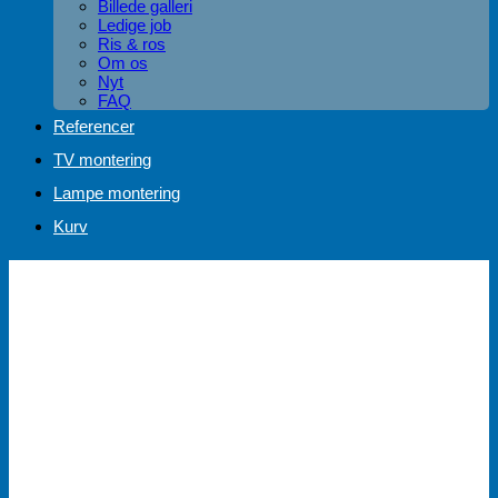
Billede galleri
Ledige job
Ris & ros
Om os
Nyt
FAQ
Referencer
TV montering
Lampe montering
Kurv