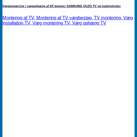
Vægmontering / vægophæng af 65 tommer SAMSUNG QLED TV og kabelskjuler
Montering af TV, Montering af TV vægbeslag, TV montering, Væg
installation TV, Væg montering TV, Væg ophæng TV