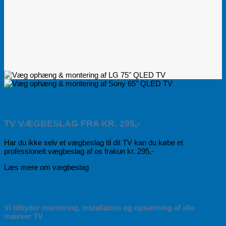
TV VÆGBESLAG FRA KR. 295,-
Har du ikke selv et vægbeslag til dit TV kan du købe et
professionelt vægbeslag af os frakun kr. 295,-
Læs mere om vægbeslag
Vi tilbyder montering, installation og opsætning af alle
mærker TV