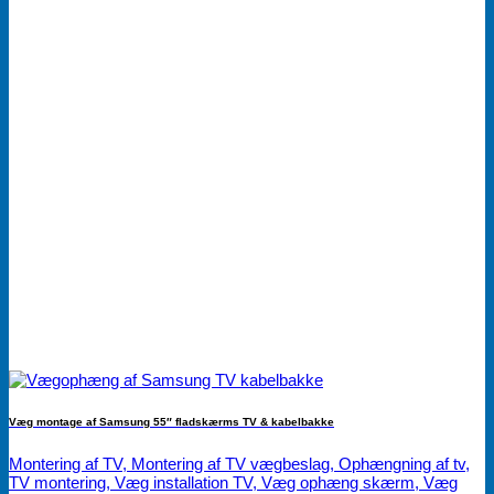
Væg montage af Samsung 55″ fladskærms TV & kabelbakke
Montering af TV, Montering af TV vægbeslag, Ophængning af tv,
TV montering, Væg installation TV, Væg ophæng skærm, Væg