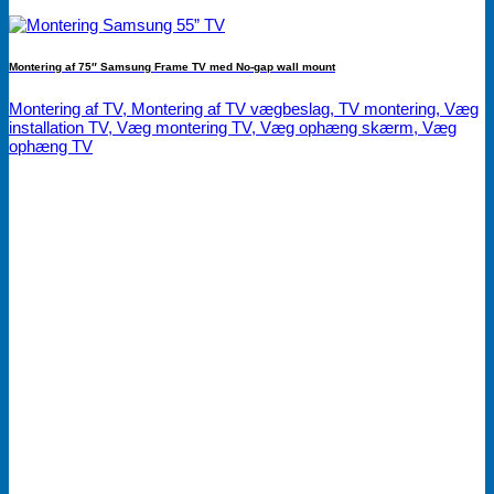
Montering af 75″ Samsung Frame TV med No-gap wall mount
Montering af TV, Montering af TV vægbeslag, TV montering, Væg
installation TV, Væg montering TV, Væg ophæng skærm, Væg
ophæng TV