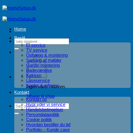
Fortsæt
til
indhold
Home
Bestil
Søg
El service
efter:
TV service
Ophæng & montering
Samling af møbler
Gardin montering
Badeværelse
Køkken
Låseservice
Kontor & erhverv
Ingen varer i kurven.
Kontakt
Tilbage til shop
Kontakt os
Hvor yder vi service
Søg
Handelsbetingelser
efter:
Persondatapolitik
Cookie politik
Hvordan bestiller du tid
Portfolio – Kunde case