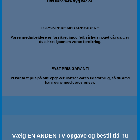
altid kan være tryg ved os.
FORSIKREDE MEDARBEJDERE
Vores medarbejdere er forsikret imod fejl, så hvis noget går galt, er
du sikret igennem vores forsikring.
FAST PRIS GARANTI
Vi har fast pris på alle opgaver uanset vores tidsforbrug, så du altid
kan regne med vores priser.
Vælg EN ANDEN TV opgave og bestil tid nu