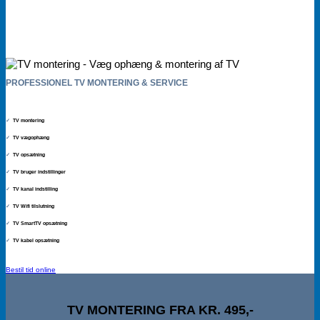
PROFESSIONEL TV MONTERING & SERVICE
✓
TV montering
✓
TV vægophæng
✓
TV opsætning
✓
TV bruger indstillinger
✓
TV kanal indstilling
✓
TV Wifi tilslutning
✓
TV SmartTV opsætning
✓
TV kabel opsætning
Bestil tid online
TV MONTERING FRA KR. 495,-