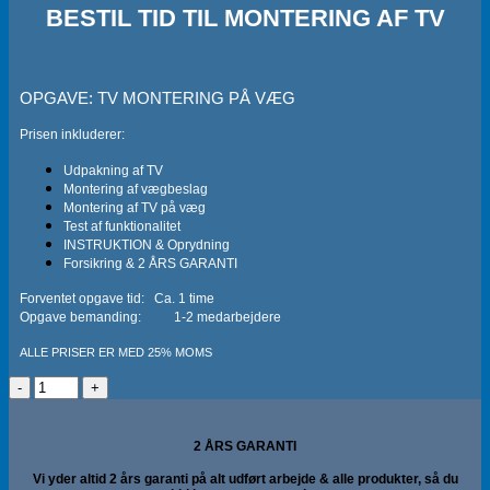
BESTIL TID TIL MONTERING AF TV
OPGAVE: TV MONTERING PÅ VÆG
Prisen inkluderer:
Udpakning af TV
Montering af vægbeslag
Montering af TV på væg
Test af funktionalitet
INSTRUKTION & Oprydning
Forsikring & 2 ÅRS GARANTI
Forventet opgave tid: Ca. 1 time
Opgave bemanding: 1-2 medarbejdere
ALLE PRISER ER MED 25% MOMS
Montering
af
TV
på
væg
2 ÅRS GARANTI
antal
Vi yder altid 2 års garanti på alt udført arbejde & alle produkter, så du